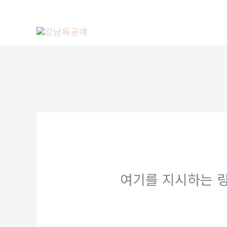
콘
텐
츠
로
건
너
뛰
기
여기를 지시하는 링