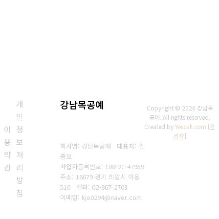
개
강남목공예
Copyright © 2026 강남목
인
공예. All rights reserved.
Created by
Yescall.com
[
관
이
정
리자
]
용
보
회사명: 강남목공예 대표자: 김
약
처
종오
관
리
사업자등록번호: 108-21-47959
주소: 16079 경기 의왕시 이동
방
510
전화: 02-867-2703
침
이메일: kjo0294@naver.com