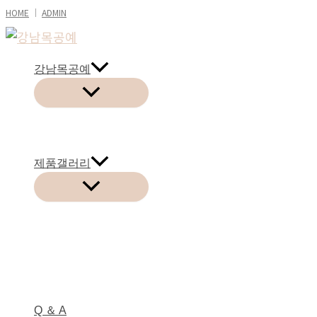
콘
HOME
│
ADMIN
텐
츠
강남목공예
로
건
너
뛰
기
제품갤러리
Q ＆ A