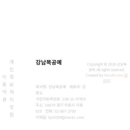
개
강남목공예
Copyright © 2026 강남목
인
공예. All rights reserved.
Created by
Yescall.com
[
관
이
정
리자
]
용
보
회사명: 강남목공예 대표자: 김
약
처
종오
관
리
사업자등록번호: 108-21-47959
주소: 16079 경기 의왕시 이동
방
510
전화: 02-867-2703
침
이메일: kjo0294@naver.com