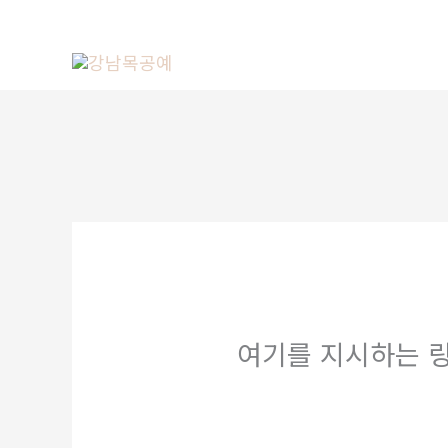
콘
텐
츠
로
건
너
뛰
기
여기를 지시하는 링