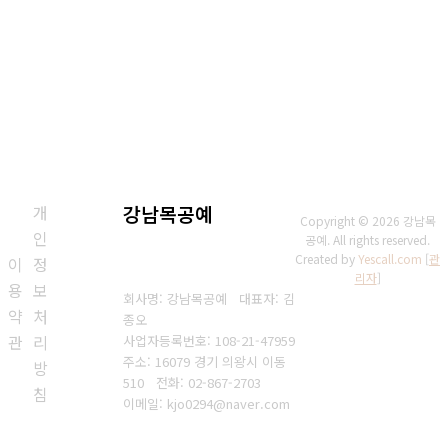
개
강남목공예
Copyright © 2026 강남목
인
공예. All rights reserved.
Created by
Yescall.com
[
관
이
정
리자
]
용
보
회사명: 강남목공예 대표자: 김
약
처
종오
관
리
사업자등록번호: 108-21-47959
주소: 16079 경기 의왕시 이동
방
510
전화: 02-867-2703
침
이메일: kjo0294@naver.com